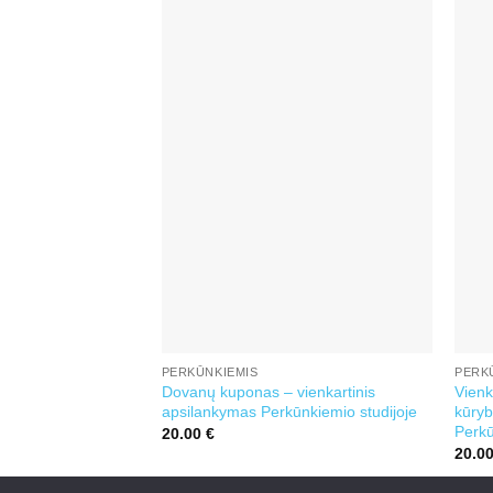
PERKŪNKIEMIS
PERK
Dovanų kuponas – vienkartinis
Vienk
apsilankymas Perkūnkiemio studijoje
kūryb
Perk
20.00
€
20.0