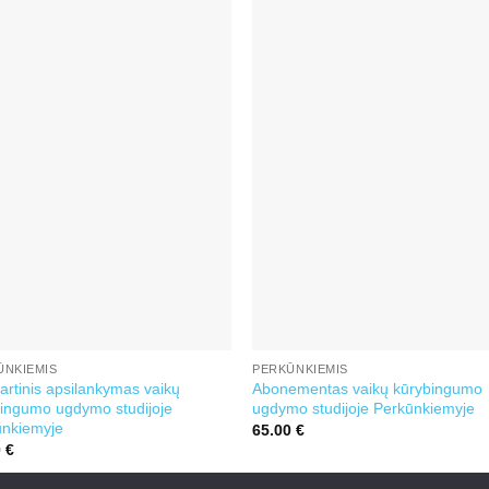
ŪNKIEMIS
PERKŪNKIEMIS
artinis apsilankymas vaikų
Abonementas vaikų kūrybingumo
ingumo ugdymo studijoje
ugdymo studijoje Perkūnkiemyje
ūnkiemyje
65.00
€
0
€