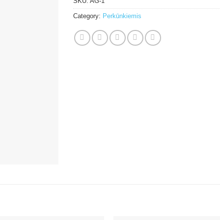
SKU:
AG-1
Category:
Perkūnkiemis