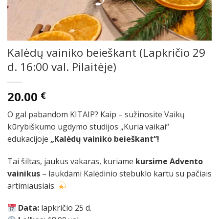
Kalėdų vainiko beieškant (Lapkričio 29
d. 16:00 val. Pilaitėje)
20.00
€
O gal pabandom KITAIP? Kaip – sužinosite Vaikų
kūrybiškumo ugdymo studijos „Kuria vaikai“
edukacijoje
„Kalėdų vainiko beieškant“!
Tai šiltas, jaukus vakaras, kuriame
kursime Advento
vainikus
– laukdami Kalėdinio stebuklo kartu su pačiais
artimiausiais.
Data:
lapkričio 25 d.