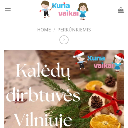
Skip
to
content
HOME
/
PERKŪNKIEMIS