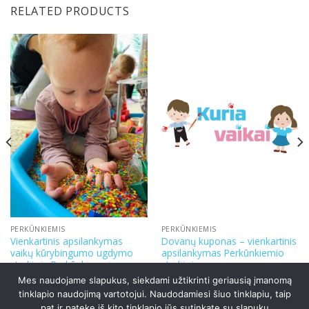
RELATED PRODUCTS
PERKŪNKIEMIS
PERKŪNKIEMIS
Vienkartinis apsilankymas
Dovanų kuponas – vienkartinis
vaikų kūrybingumo ugdymo
apsilankymas Perkūnkiemio
studijoje Perkūnkiemyje
studijoje
20.00
€
20.00
€
Mes naudojame slapukus, siekdami užtikrinti geriausią įmanomą
tinklapio naudojimą vartotojui. Naudodamiesi šiuo tinklapiu, taip
pat ir patekę iš kito tinklapio jūs sutinkate su slapukų