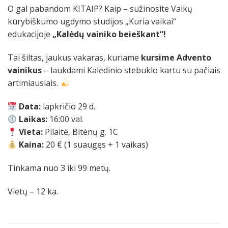
O gal pabandom KITAIP? Kaip – sužinosite Vaikų
kūrybiškumo ugdymo studijos „Kuria vaikai“
edukacijoje
„Kalėdų vainiko beieškant“!
Tai šiltas, jaukus vakaras, kuriame
kursime Advento
vainikus
– laukdami Kalėdinio stebuklo kartu su pačiais
artimiausiais.
Data:
lapkričio 29 d.
Laikas:
16:00 val.
Vieta:
Pilaitė, Bitėnų g. 1C
Kaina:
20 € (1 suaugęs + 1 vaikas)
Tinkama nuo 3 iki 99 metų.
Vietų – 12 ka.